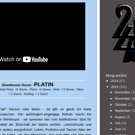
blog-archiv
►
2014
(67)
PLATIN
2live4music-Score:
-
-
▼
2013
(141)
ti-Platin- =5 Sterne, -Platin- =4 Sterne, -Gold- = 3 Sterne, -Silber-
►
Dezember
(3
= 2 Sterne, -Rohling- = 1 Stern)
►
November
(9
►
Oktober
(1)
ir" hassen oder lieben - da gibt es glaub ich keine
►
September
(1
zwischen. Der aufdringlich-eingängige Refrain macht ihn
►
August
(3)
nen Werbespot - wir sprechen hier vom Adelholzener Spot für
►
Juli
(14)
ttelt die Botschaft der Marke perfekt: Lebensfreude und
►
Juni
(9)
er anders ausgedrückt: Leben, Frohsinn und Tanzen. Aber der
m die Liebe, um den Menschen, den man liebt und den man