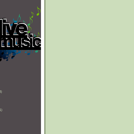
4)
)
1)