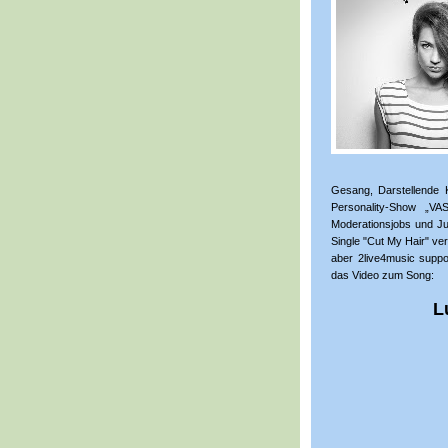
Gesang, Darstellende 
Personality-Show „
Moderationsjobs und Jur
Single "Cut My Hair" verö
aber 2live4music suppo
das Video zum Song:
L