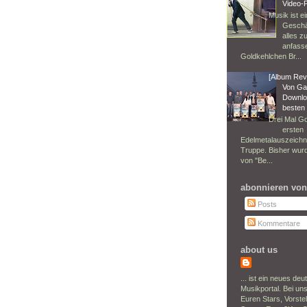
Video-
Musik ist e
Geschä
alles z
anfass
Goldkehlchen Br...
[Album Rev
Von Ga
Downloa
besten
Drei Mal Go
ersten
Edelmetalauszeichn
Truppe. Bisher wur
von "Be...
abonnieren von
Posts
Kommentare
about us
... ist ein neues de
Musikportal. Bei uns
Euren Stars, Vorste