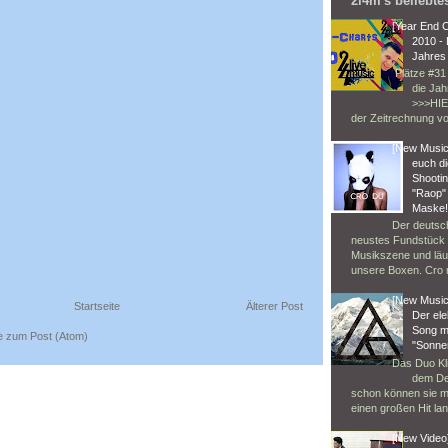
2l4m's beliebte
[Year End 
2010 -
Jahres 
Plätze #31 
die Ja
>>>HIE
der Zeitrechnung vo
[New Music
euch d
Shootin
"Raop" 
Maske
Der deutsc
neustes Fundstück 
Musikszene und läuf
unsere Boxen. Cro m
[New Music]
Startseite
Älterer Post
Der el
Song m
 zum Post (Atom)
"Sonne
Das Duo Kli
dem De
schon können sie m
einen großen Hit lan
[New Video