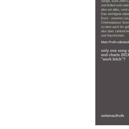
Songs, Eure 2l4m-Ch
und Artikel und viel
also um alles, run
Das wichtigste dabe
Euch - unseren Lese
Chefredakteur Sven
zu dem auch Ihr geh
also über zahlreich
und Nachrichten.
Mein Profil vollstän
only one song w
end charts 2013
"work bitch"?
seitenaufrufe