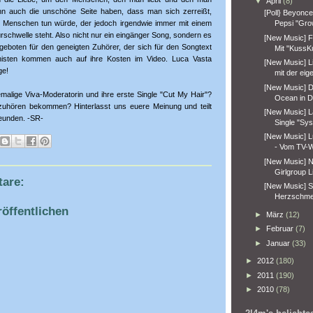
▼
April
(8)
nn auch die unschöne Seite haben, dass man sich zerreißt,
[Poll} Beyonc
 Menschen tun würde, der jedoch irgendwie immer mit einem
Pepsi "Gro
rschwelle steht. Also nicht nur ein eingänger Song, sondern es
[New Music] Fe
ngeboten für den geneigten Zuhörer, der sich für den Songtext
Mit "KussKu
schisten kommen auch auf ihre Kosten im Video. Luca Vasta
[New Music] L
ge!
mit der eig
[New Music] De
emalige Viva-Moderatorin und ihre erste Single "Cut My Hair"?
Ocean in De
 zuhören bekommen? Hinterlasst uns euere Meinung und teilt
[New Music] La
reunden. -SR-
Single "Sys
[New Music] L
- Vom TV-W
[New Music] N
Girlgroup Lit
are:
[New Music] S
Herzschme
öffentlichen
►
März
(12)
►
Februar
(7)
►
Januar
(33)
►
2012
(180)
►
2011
(190)
►
2010
(78)