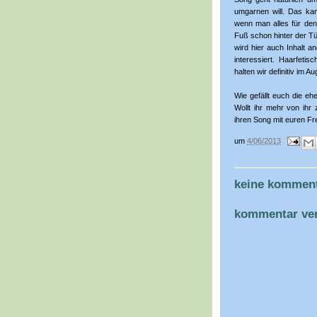
umgarnen will. Das ka
wenn man alles für den
Fuß schon hinter der Tü
wird hier auch Inhalt a
interessiert. Haarfeti
halten wir definitiv im Au
Wie gefällt euch die eh
Wollt ihr mehr von ihr
ihren Song mit euren F
um
4/06/2013
keine komment
kommentar ver