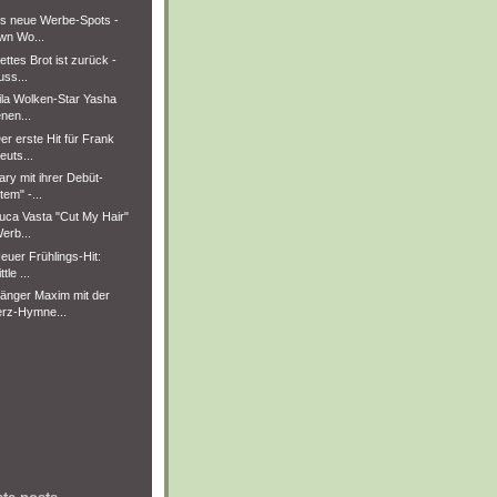
es neue Werbe-Spots -
wn Wo...
ttes Brot ist zurück -
ss...
ila Wolken-Star Yasha
enen...
r erste Hit für Frank
uts...
ry mit ihrer Debüt-
tem" -...
uca Vasta "Cut My Hair"
erb...
euer Frühlings-Hit:
tle ...
änger Maxim mit der
rz-Hymne...