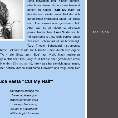
Song mitwippen und -singen können,
obwohl wir denken ihn noch nie bewusst
gehört zu haben. "
Cut My Hair
" ist
definitiv auch wieder so ein Fall, der sich
durch einen Werbespot Stück für Stück
ins Unterbewusstsein gefressen hat.
Aber das ist bei Musik ja durchaus
add us on...
positiv. Nadine bzw.
Luca Vasta
, wie ihr
Künstlername ist, hat sich bereits lange
Zeit ihres Lebens mit Musik beschäftigt.
Tanz, Theater, Schauspiel, Instrumente,
Kunst. Bekannt wurde die hübsche Dame durch ihre eigene
VASTA – die Show zum Blog“ auf VIVA. Nach mehreren
y-Auftritt bei "Dein Song" 2011 hat sie aber gerade ihre erste
ffentlicht (
Go and get it!
). Ihre Haare hat sie nicht geschnitten,
rtet definitiv diesen markanten Ohrwurm und zeigt euch hier
uca Vasta "Cut My Hair"
You wanna change me,
I wanna please you,
wanna get to the core.
I always feel stuck,
caught in a dead lock,
still I´m hopin´ for more.