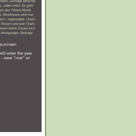
arts, sonstige Berichte
es, vieles mehr. Es geht
d um das Thema Musik.
i: 2live4music wird von
rn - mitgestaltet. Unser
 Rickert und sein Team,
ören könnt, freuen sich
e Anregungen, Beiträge
dig anzeigen
ill enter the year
 - save "roar" or