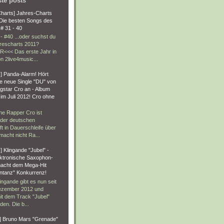
ste posts
Charts] Jahres-Charts
 Die besten Songs des
# 31 - 40
- #40 ...oder suchst du
hrescharts 2011?
R<<< Das erste Jahr in
n 2live4music...
] Panda-Alarm! Hört
ie neue Single "DU" von
gstar Cro an - Album
im Juli 2012! Cro ohne
!
he Rapper Cro ist
der deutschen
t in Dauerschleife über
acht nicht Ra...
 Klingande "Jubel" -
ektronische Saxophon-
acht dem Mega-Hit
ntanz" Konkurrenz!
ngande gibt es nun seit
zember 2012 und
it dem Track "Jubel"
den. Die b...
] Bruno Mars "Grenade"