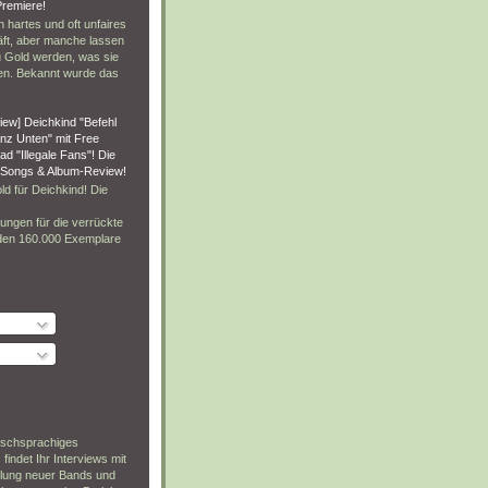
Premiere!
in hartes und oft unfaires
ft, aber manche lassen
u Gold werden, was sie
en. Bekannt wurde das
iew] Deichkind "Befehl
nz Unten" mit Free
d "Illegale Fans"! Die
 Songs & Album-Review!
ld für Deichkind! Die
ungen für die verrückte
den 160.000 Exemplare
utschsprachiges
 findet Ihr Interviews mit
llung neuer Bands und