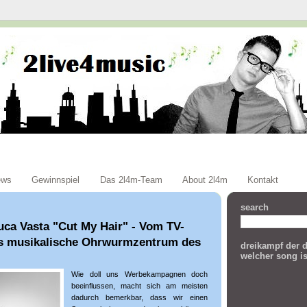
ews
Gewinnspiel
Das 2l4m-Team
About 2l4m
Kontakt
search
uca Vasta "Cut My Hair" - Vom TV-
s musikalische Ohrwurmzentrum des
dreikampf der d
welcher song is
Wie doll uns Werbekampagnen doch
beeinflussen, macht sich am meisten
dadurch bemerkbar, dass wir einen