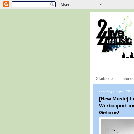
Startseite
Intervi
samstag, 6. april 2013
[New Music] L
Werbesport in
Gehirns!