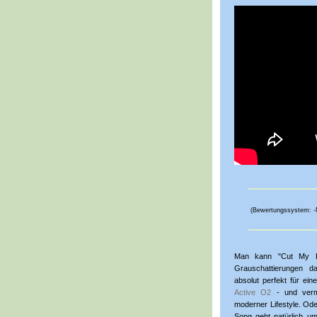
(Bewertungssystem: -Mul
Man kann "Cut My Ha
Grauschattierungen da
absolut perfekt für ei
Active O2
- und vermi
moderner Lifestyle. Od
Song geht natürlich u